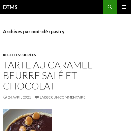
Aller
Recherche
DTMS
au
MENU
contenu
PRINCI
Archives par mot-clé : pastry
RECETTES SUCRÉES
TARTE AU CARAMEL
BEURRE SALÉ ET
CHOCOLAT
24 AVRIL 2021
LAISSER UN COMMENTAIRE