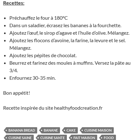
Recettes:
Préchauffez le four à 180°C
Dans un saladier, écrasez les bananes à la fourchette.
Ajoutez l’œuf, le sirop d’agave et l’huile d’olive. Mélangez.
Ajoutez les flocons d’avoine, la farine, la levure et le sel.
Mélangez.
Ajoutez les pépites de chocolat.
Beurrez et farinez des moules à muffins. Versez la pâte au
3/4.
Enfournez 30-35 min.
Bon appétit!
Recette inspirée du site healthyfoodcreation.fr
BANANA BREAD
BANANE
CAKE
CUISINE MAISON
CUISINE SAINE
CUISINE SANTE
FAIT MAISON
FOOD