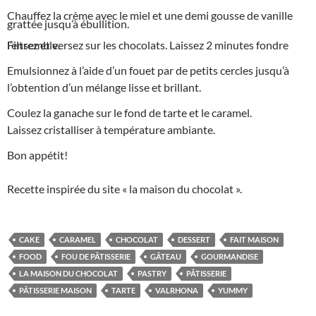
Chauffez la crème avec le miel et une demi gousse de vanille
grattée jusqu’à ébullition.
Filtrez et versez sur les chocolats. Laissez 2 minutes fondre l’ensemble.
Emulsionnez à l’aide d’un fouet par de petits cercles jusqu’à
l’obtention d’un mélange lisse et brillant.
Coulez la ganache sur le fond de tarte et le caramel.
Laissez cristalliser à température ambiante.
Bon appétit!
Recette inspirée du site « la maison du chocolat ».
CAKE
CARAMEL
CHOCOLAT
DESSERT
FAIT MAISON
FOOD
FOU DE PÂTISSERIE
GÂTEAU
GOURMANDISE
LA MAISON DU CHOCOLAT
PASTRY
PÂTISSERIE
PÂTISSERIE MAISON
TARTE
VALRHONA
YUMMY