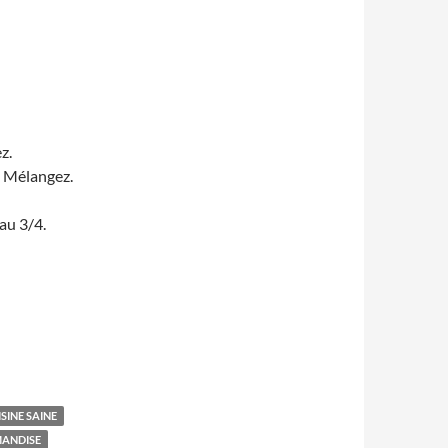
z.
l. Mélangez.
au 3/4.
ISINE SAINE
ANDISE