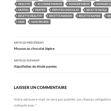
HEALTHY
JE CUISINE MAISON
MANGER MIEUX
MANGER S
MUFFIN
PASTRY
PEPUTES CHOCOLAT
RECETTE FACILE
RECETTE HEALTHY
RECETTE MAISON
RECETTE RAPIDE
RE
SAIN
SANS BEURRE
Navigation
ARTICLE PRÉCÉDENT
des
Mousse au chocolat légère
articles
ARTICLE SUIVANT
Aiguillettes de dinde panées
LAISSER UN COMMENTAIRE
Votre adresse e-mail ne sera pas publiée.
Les champs obligatoir
indiqués avec
*