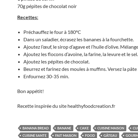
70g pépites de chocolat noir
Recettes:
Préchauffez le four à 180°C
Dans un saladier, écrasez les bananes à la fourchette.
Ajoutez l’œuf, le sirop d’agave et l’huile d’olive. Mélange
Ajoutez les flocons d’avoine, la farine, la levure et le se
Ajoutez les pépites de chocolat.
Beurrez et farinez des moules à muffins. Versez la pâte 
Enfournez 30-35 min.
Bon appétit!
Recette inspirée du site healthyfoodcreation.fr
BANANA BREAD
BANANE
CAKE
CUISINE MAISON
CU
CUISINE SANTE
FAIT MAISON
FOOD
GÂTEAU
GOURM