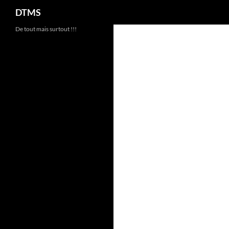
Recherche
DTMS
Aller
De tout mais surtout !!!
au
contenu