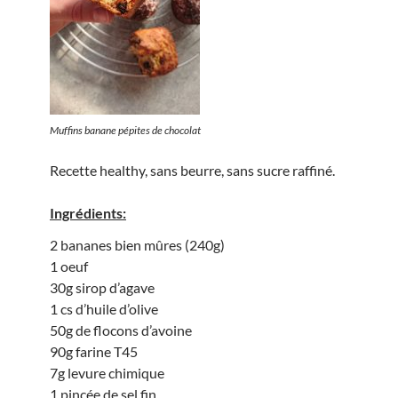
Muffins banane pépites de chocolat
Recette healthy, sans beurre, sans sucre raffiné.
Ingrédients:
2 bananes bien mûres (240g)
1 oeuf
30g sirop d’agave
1 cs d’huile d’olive
50g de flocons d’avoine
90g farine T45
7g levure chimique
1 pincée de sel fin