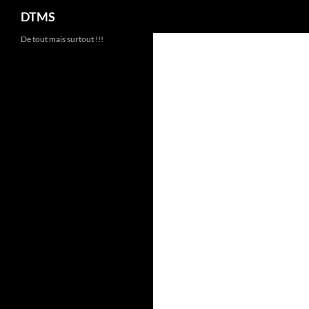
Recherche
DTMS
Aller
De tout mais surtout !!!
au
contenu